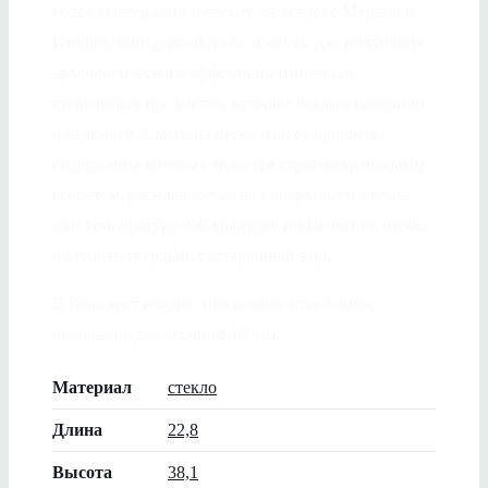
годов мастерами по стеклу на острове Мурано в
Италии. Они разработали технику для получения
археологического эффекта на типичных
стеклянных предметах, которые веками находили
под землей. Смесь из нескольких порошков,
содержание которых является строго охраняемым
секретом, расплавляется на поверхности стекла
при температуре 800 градусов по Цельсию, чтобы
получить твердый, состаренный вид.
В комплект входит прозрачное стеклянное
основание для свечи (d 10 см).
Материал
стекло
Длина
22,8
Высота
38,1