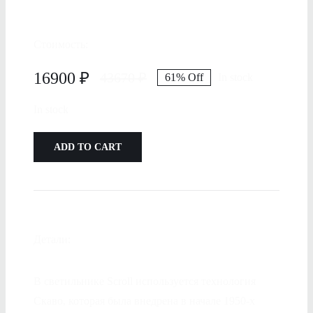
Стоимость:
16900
₽
43670
₽
61% Off
In stock
In stock
ADD TO CART
Детали:
В светильнике Scroll используется технология
Скаво, которая была внедрена в начале 1950-х