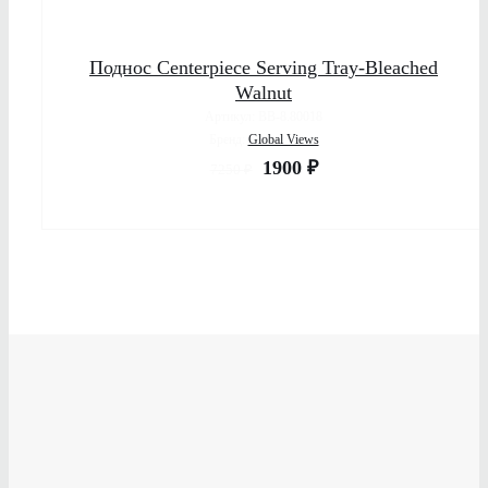
Поднос Centerpiece Serving Tray-Bleached
Walnut
Артикул: BB-8.80018
Бренд:
Global Views
1900
₽
7250
₽