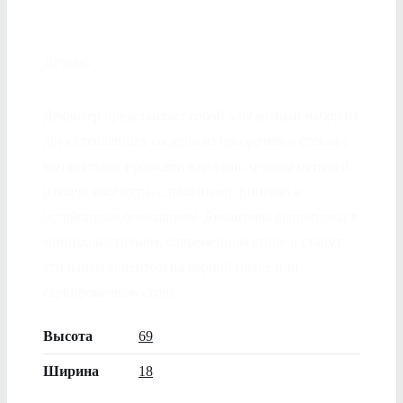
Детали:
Декантер представляет собой элегантный набор из
двух стеклянных сосудов из прозрачного стекла с
вытянутыми пробками-каплями. Формы бутылей
изящно изогнуты, с плавными линиями и
устойчивым основанием. Декантеры выполнены в
минималистичном, современном стиле и станут
стильным акцентом на барной полке или
сервировочном столе.
Высота
69
Ширина
18